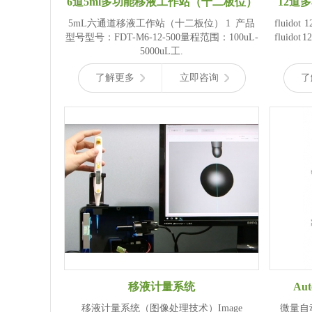
6道5ml多功能移液工作站（十二板位）
12道
5mL六通道移液工作站（十二板位） 1 产品
fluid
型号型号：FDT-M6-12-500量程范围：100uL-
fluid
5000uL工.
了解更多
立即咨询
了
移液计量系统
Au
移液计量系统（图像处理技术）Image
微量自动