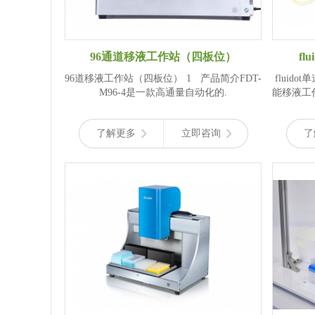
96通道移液工作站（四板位）
f
96道移液工作站（四板位） 1 产品简介FDT-
fluid
M96-4是一款高通量自动化的.
能移液工
了解更多
立即咨询
了