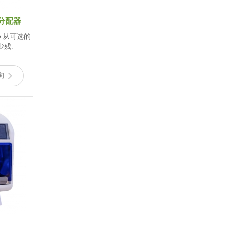
板分配器
残.
询