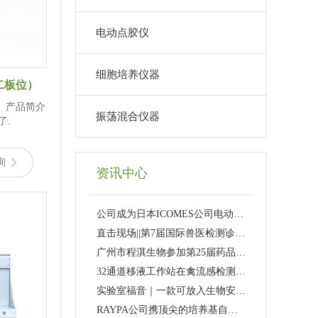
电动点胶仪
细胞培养仪器
二板位）
1 产品简介
振荡混合仪器
了.
询
资讯中心
公司成为日本ICOMES公司电动移液器pipetty产品中国区总代理
直击现场||第7届国际兽医检测诊断大会（AVDC）
广州市程淇生物参加第25届药品质量安全大会暨展览会精彩回顾
32通道移液工作站在禽流感检测血凝抑制实验（HI实验)中的应用
实验室福音｜一款可放入生物安全柜或洁净台的小型自动移液工作站
RAYPA公司携顶尖的培养基自动制备仪器亮相2026 analytica