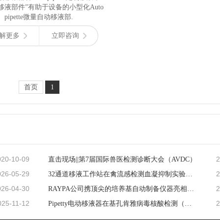
移液部件”有助于设备的小型化Auto
pipette微量自动移液部.
解更多
立即咨询
首页
1
020-10-09
2
直击现场||第7届国际兽医检测诊断大会（AVDC）
026-05-29
2
32通道移液工作站在禽流感检测血凝抑制实验（HI实验)中的应用
026-04-30
2
RAYPA公司携顶尖的培养基自动制备仪器亮相2026 analytica
025-11-12
2
Pipetty电动移液器在基孔肯雅病毒核酸检测（实时荧光-PCR）中的应用