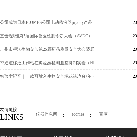
公司成为日本ICOMES公司电动移液器pipetty产品
20
中国区总代理
直击现场||第7届国际兽医检测诊断大会（AVDC）
20
广州市程淇生物参加第25届药品质量安全大会暨展
20
览会精彩回顾
32通道移液工作站在禽流感检测血凝抑制实验（HI
20
实验)中的应用
实验室福音｜一款可放入生物安全柜或洁净台的小
20
型自动移液工作站
友情链接
仪器信息网
icomes
百度
LINKS