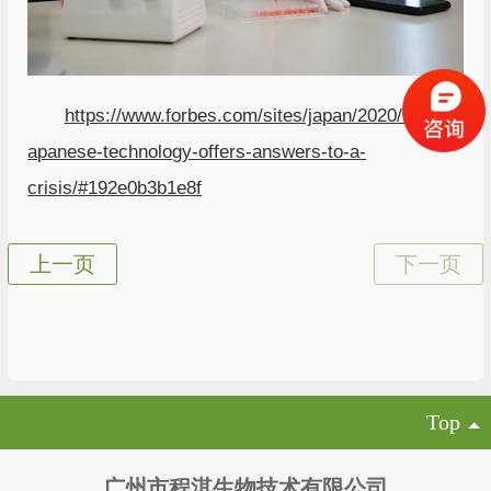
https://www.forbes.com/sites/japan/2020/07/27/j
apanese-technology-offers-answers-to-a-
crisis/#192e0b3b1e8f
Top
广州市程淇生物技术有限公司