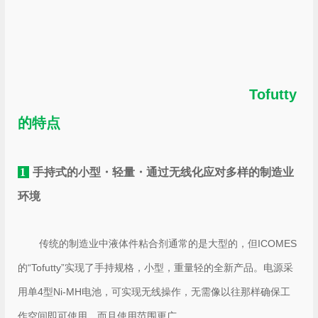
Tofutty
的特点
1
手持式的小型・轻量・通过无线化应对多样的制造业
环境
传统的制造业中液体件粘合剂通常的是大型的，但ICOMES
的“Tofutty”实现了手持规格，小型，重量轻的全新产品。电源采
用单4型Ni-MH电池，可实现无线操作，无需像以往那样确保工
作空间即可使用，而且使用范围更广。