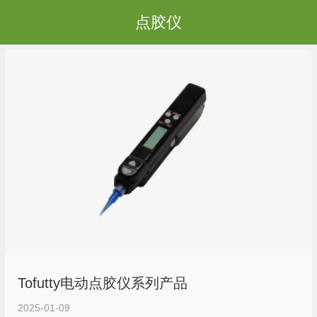
点胶仪
Tofutty电动点胶仪系列产品
2025-01-09