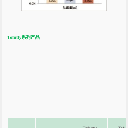
Tofutty系列产品