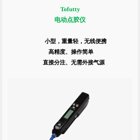
Tofutty
电动点胶仪
小型，重量轻，无线便携
高精度、操作简单
直接分注、无需外接气源