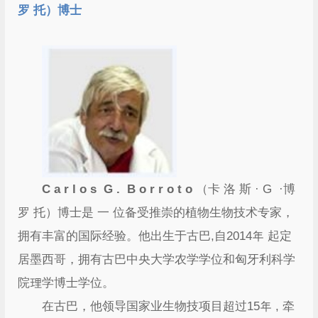
罗 托）博士
C a r l o s G . B o r r o t o
（卡 洛 斯 · G ·博
罗 托）博士是 一 位备受推崇的植物生物技术专家，
拥有丰富的国际经验。他出生于古巴,自2014年 起定
居墨西哥，拥有古巴中央大学农学学位和匈牙利科学
院理学博士学位。
在古巴，他领导国家业生物技项目超过15年 , 牵